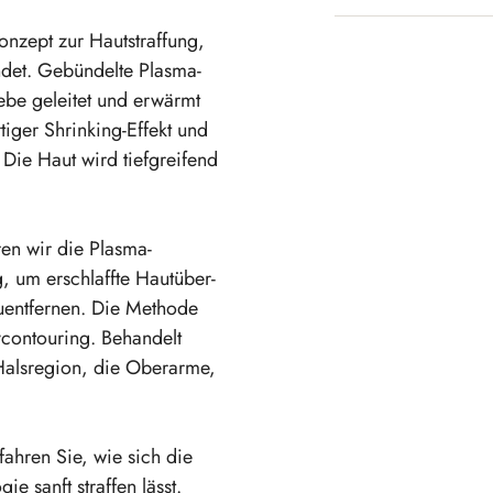
onzept zur Hautstraffung,
ndet. Gebün­delte Plasma­
ebe geleitet und erwärmt
r­tiger Shrinking-Effekt und
g. Die Haut wird tiefgreifend
en wir die Plasma-
g, um erschlaffte Hautüber­
­ent­fernen. Die Methode
con­touring. Behandelt
Halsregion, die Oberarme,
fahren Sie, wie sich die
gie sanft straffen lässt.