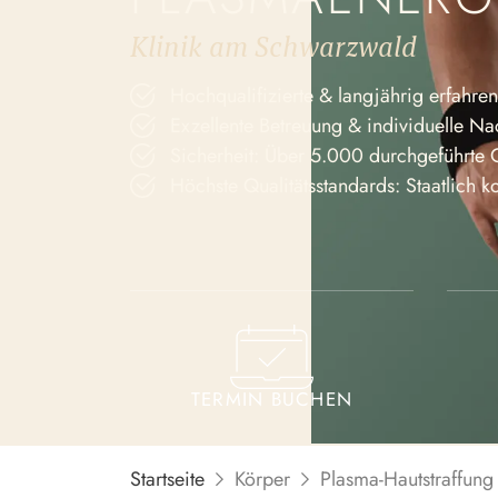
Klinik am Schwarzwald
Hochqua­li­fi­zierte & langjährig erfahre
Exzel­lente Betreuung & indivi­duelle N
Sicherheit: Über 5.000 durch­ge­führte 
Höchste Quali­täts­stan­dards: Staatlich ko
TERMIN BUCHEN
Start­seite
Körper
Plasma-Hautstraffung