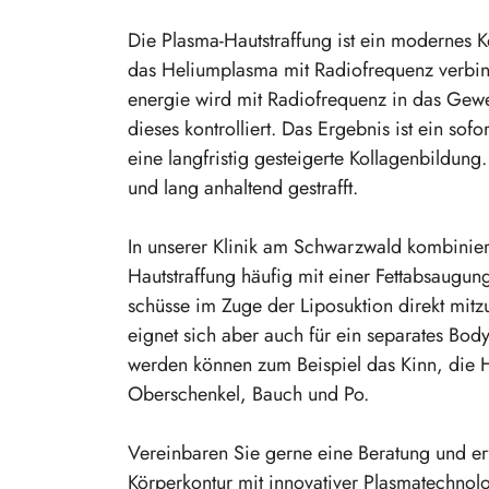
Die Plasma-Hautstraffung ist ein modernes K
das Helium­plasma mit Radio­fre­quenz verbi
energie wird mit Radio­fre­quenz in das Gew
dieses kontrol­liert. Das Ergebnis ist ein sofo
eine langfristig gestei­gerte Kolla­gen­bildun
und lang anhaltend gestrafft.
In unserer Klinik am Schwarzwald kombi­nier
Hautstraffung häufig mit einer Fettab­saugun
schüsse im Zuge der Liposuktion direkt mitzu
eignet sich aber auch für ein separates Body
werden können zum Beispiel das Kinn, die 
Oberschenkel, Bauch und Po.
Verein­baren Sie gerne eine Beratung und er
Körper­kontur mit innova­tiver Plasma­tech­no­lo