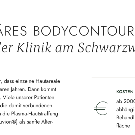
ÄRES BODYCONTOUR
der Klinik am Schwarz
st, dass einzelne Hautareale
ngeren Jahren. Dann kommt
KOSTEN
 Viele unserer Patienten
ab 200
 die damit verbun­denen
abhängi
n die Plasma-Hautstraffung
Behand­l
ion®) als sanfte Alter­
fläche