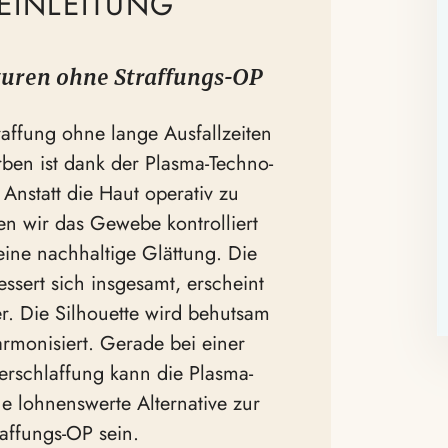
 EINLEITUNG
turen ohne Straf­fungs-OP
raffung ohne lange Ausfall­zeiten
en ist dank der Plasma-Techno­
 Anstatt die Haut operativ zu
en wir das Gewebe kontrol­liert
eine nachhaltige Glättung. Die
essert sich insgesamt, erscheint
er. Die Silhouette wird behutsam
armo­ni­siert. Gerade bei einer
r­schlaffung kann die Plasma-
e lohnens­werte Alter­native zur
raf­fungs-OP sein.