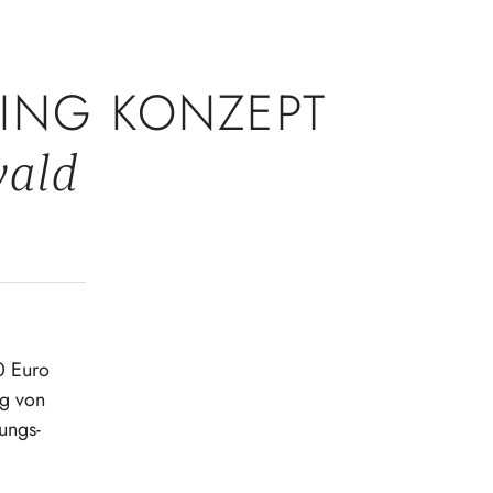
ING KONZEPT
wald
0 Euro
g von
ungs­