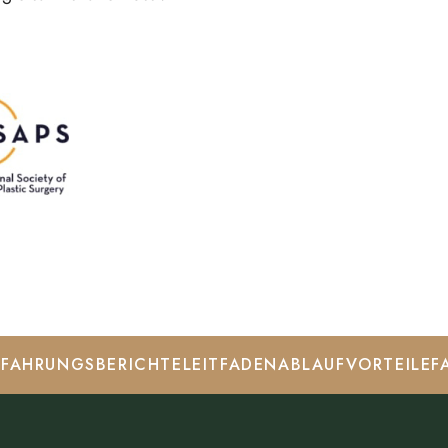
FAH­RUNGS­BE­RICHTE
LEITFADEN
ABLAUF
VORTEILE
F