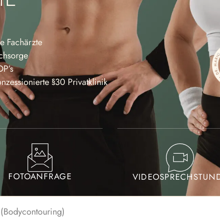
ne Fachärzte
achsorge
OP’s
nzes­sio­nierte §30 Privat­klinik
FOTOANFRAGE
VIDEOSPRECHSTUN
 (Bodycon­touring)