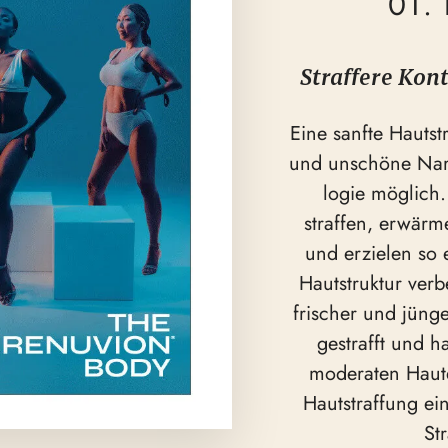
01.
Straffere Kon
Eine sanfte Hautst
und unschöne Narb
logie möglich.
straffen, erwärm
und erzielen so 
Hautstruktur verb
frischer und jüng
gestrafft und h
moderaten Haute
Hautstraffung ein
St