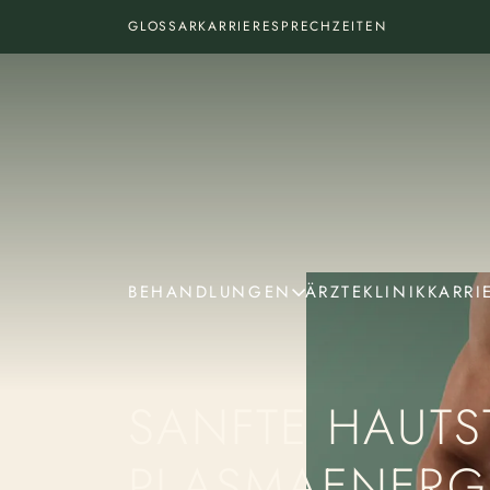
GLOSSAR
KARRIERE
SPRECHZEITEN
BEHANDLUNGEN
ÄRZTE
KLINIK
KARRI
SANFTE HAUTS
PLASMAENERG