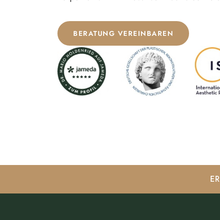
BERATUNG VEREIN­BAREN
ER