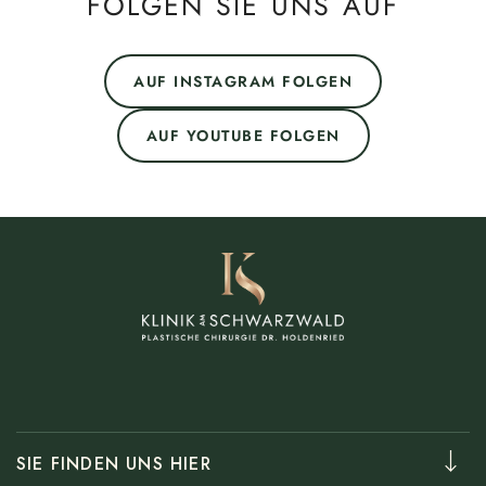
FOLGEN SIE UNS AUF
geeignete Hautpflege oder ergän­zende Behand­lungen,
die die Wirkung Ihres Needlings unter­stützen.
AUF INSTAGRAM FOLGEN
AUF YOUTUBE FOLGEN
SIE FINDEN UNS HIER