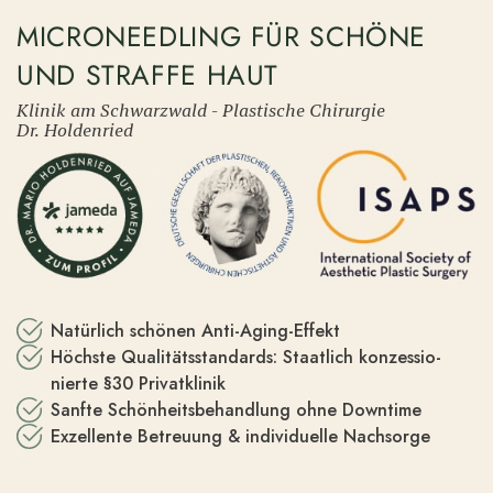
MICRONEEDLING FÜR SCHÖNE
UND STRAFFE HAUT
Klinik am Schwarzwald - Plastische Chirurgie
Dr. Holdenried
Natürlich schönen Anti-Aging-Effekt
Höchste Quali­täts­stan­dards: Staatlich konzes­sio­
nierte §30 Privat­klinik
Sanfte Schön­heits­be­handlung ohne Downtime
Exzel­lente Betreuung & indivi­duelle Nachsorge