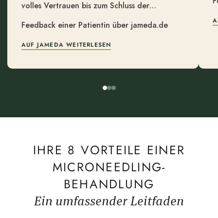
F
volles Vertrauen bis zum Schluss der
Behandlung haben kann. Ich kann nur sagen,
A
Feedback einer Patientin über jameda.de
dass ich mich in top Händen befinde und dass
ich schon den nächsten Termin habe.
AUF JAMEDA WEITER­LESEN
IHRE 8 VORTEILE EINER
MICRONEEDLING-
BEHANDLUNG
Ein umfassender Leitfaden