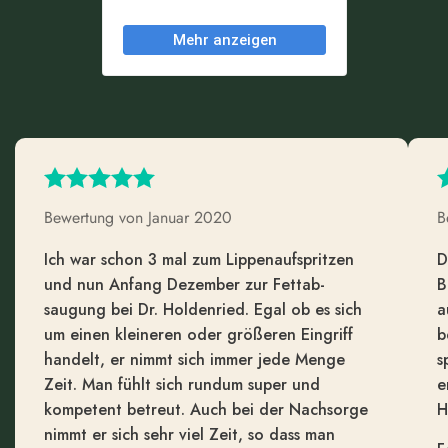
Bewertung von Januar 2020
B
Ich war schon 3 mal zum Lippen­auf­spritzen
D
und nun Anfang Dezember zur Fettab­
B
saugung bei Dr. Holdenried. Egal ob es sich
a
um einen kleineren oder größeren Eingriff
b
handelt, er nimmt sich immer jede Menge
s
Zeit. Man fühlt sich rundum super und
e
kompetent betreut. Auch bei der Nachsorge
H
nimmt er sich sehr viel Zeit, so dass man