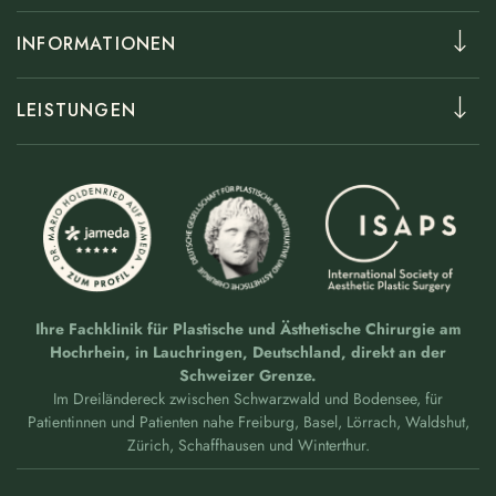
Klinik am Schwarzwald
INFORMATIONEN
Plastische Chirurgie Dr. Holdenried
Hauptstr. 31
Kontakt
LEISTUNGEN
79787 Lauchringen
Ästhetik+
Glossar
Brustvergrößerung
T:
+49 (0)7741 835 825
Brustverkleinerung
M:
info@klinik-schwarzwald.com
Oberlidstraffung
www.klinik-schwarzwald.com
Liposuktion
Botox
Hyaluron
Ihre Fachklinik für Plastische und Ästhetische Chirurgie am
Hochrhein, in Lauchringen, Deutschland, direkt an der
Schweizer Grenze.
Im Dreiländereck zwischen Schwarzwald und Bodensee, für
Patientinnen und Patienten nahe Freiburg, Basel, Lörrach, Waldshut,
Zürich, Schaffhausen und Winterthur.