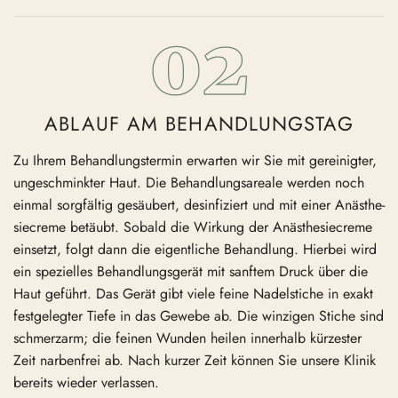
ABLAUF AM BEHANDLUNGSTAG
Zu Ihrem Behand­lungs­termin erwarten wir Sie mit gerei­nigter,
ungeschminkter Haut. Die Behand­lungs­areale werden noch
einmal sorgfältig gesäubert, desin­fi­ziert und mit einer Anästhe­
sie­creme betäubt. Sobald die Wirkung der Anästhe­sie­creme
einsetzt, folgt dann die eigent­liche Behandlung. Hierbei wird
ein spezi­elles Behand­lungs­gerät mit sanftem Druck über die
Haut geführt. Das Gerät gibt viele feine Nadel­stiche in exakt
festge­legter Tiefe in das Gewebe ab. Die winzigen Stiche sind
schmerzarm; die feinen Wunden heilen innerhalb kürzester
Zeit narbenfrei ab. Nach kurzer Zeit können Sie unsere Klinik
bereits wieder verlassen.