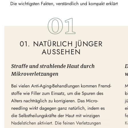
Die wichtigsten Fakten, verständlich und kompakt erklärt
01. NATÜRLICH JÜNGER
AUSSEHEN
Straffe und strah­lende Haut durch
D
Mikro­ver­let­zungen
w
Bei vielen Anti-Aging-Behand­lungen kommen Fremd­
M
stoffe wie Filler zum Einsatz, um die Spuren des
b
Alters nachträglich zu korri­gieren. Das Micro­
j
needling wirkt dagegen ganz natürlich, indem es
e
die Selbst­hei­lungs­kräfte der Haut mit winzigen
f
Nadel­stichen aktiviert. Die feinen Verlet­zungen
K