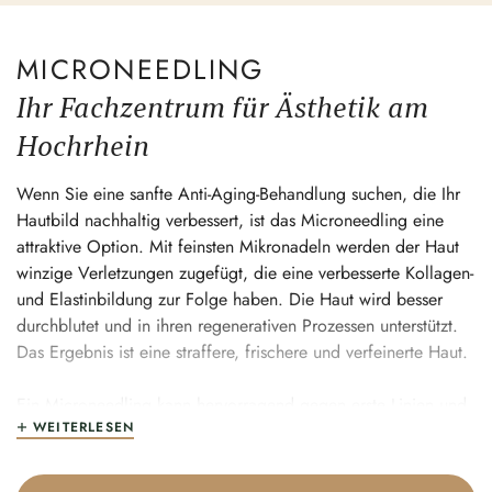
MICRONEEDLING
Ihr Fachzentrum für Ästhetik am
Hochrhein
Wenn Sie eine sanfte Anti-Aging-Behandlung suchen, die Ihr
Hautbild nachhaltig verbessert, ist das Micro­needling eine
attraktive Option. Mit feinsten Mikro­nadeln werden der Haut
winzige Verlet­zungen zugefügt, die eine verbes­serte Kollagen-
und Elast­in­bildung zur Folge haben. Die Haut wird besser
durch­blutet und in ihren regene­ra­tiven Prozessen unter­stützt.
Das Ergebnis ist eine straffere, frischere und verfei­nerte Haut.
Ein Micro­needling kann hervor­ragend gegen erste Linien und
WEITERLESEN
Fältchen wirken, aber auch gegen Sonnen­schäden,
Aknenarben, grobe Poren und andere Unregel­mä­ßig­keiten im
Hautbild. Der große Vorteil besteht in der guten Verträg­